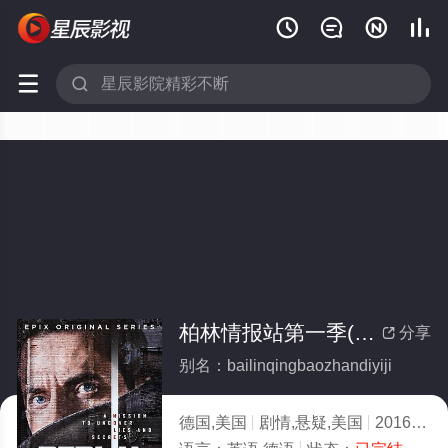






柏林情报站第一季(全集)
分享

别名：bailinqingbaozhandiyiji
德国,美国
剧情,悬疑,美国
2016
3.0