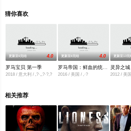
迪兰,米歇尔·佛贝丝,瑞斯·伊凡斯,理查德·詹金斯,利兰·奥瑟,
富田谭玲,米娜·唐德,卡罗琳·古多尔,迈克尔·保罗·陈等明星
猜你喜欢
精彩演绎的德国,美国电视剧，大结局剧情已揭晓（1-10全
集），手机免费观看高清无删减完整版电视剧全集就来星
辰影视，更多相关信息可移步至豆瓣电视剧、电视猫或剧
情网等平台了解。
4.0
4.0
更新至6完结
更新至6完结
更新至13完
罗马宝贝 第一季
罗马帝国：鲜血的统治 第一季
灵异之城
2018 / 意大利 / ,?·,,?·?,?
2016 / 美国 / ,·?
2012 /
相关推荐