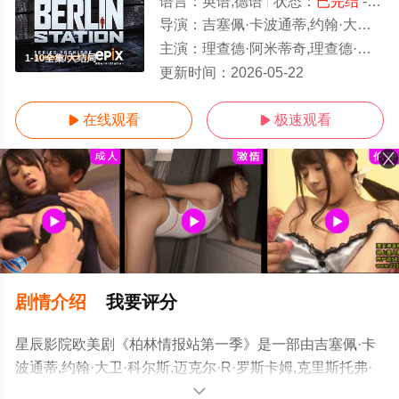
语言：
英语,德语
状态：
已完结
- 免费在线观看
导演：
吉塞佩·卡波通蒂,约翰·大卫·科尔斯,迈克尔·R·罗斯卡姆,克里斯托弗·史瑞弗,乔舒亚·马斯顿
主演：
理查德·阿米蒂奇,理查德·迪兰,米歇尔·佛贝丝,瑞斯·伊凡斯,理查德·詹金斯,利兰·奥瑟,富田谭玲,米娜·唐德,卡罗琳·古多尔,迈克尔·
1-10全集/大结局
更新时间：
2026-05-22
在线观看
极速观看


剧情介绍
我要评分
星辰影院欧美剧《柏林情报站第一季》是一部由吉塞佩·卡
波通蒂,约翰·大卫·科尔斯,迈克尔·R·罗斯卡姆,克里斯托弗·
史瑞弗,乔舒亚·马斯顿导演执导，理查德·阿米蒂奇,理查德·
