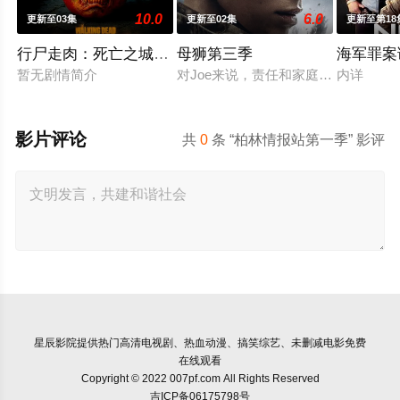
10.0
6.0
更新至03集
更新至02集
更新至第18
行尸走肉：死亡之城第三季
母狮第三季
海军罪案
暂无剧情简介
对Joe来说，责任和家庭的内忧外患
内详
影片评论
共
0
条 “柏林情报站第一季” 影评
星辰影院
提供热门高清电视剧、热血动漫、搞笑综艺、未删减电影免费
在线观看
Copyright © 2022 007pf.com All Rights Reserved
吉ICP备06175798号