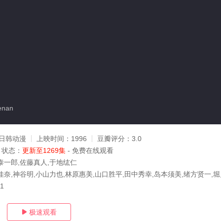
enan
日韩动漫
上映时间：
1996
豆瓣评分：
3.0
状态：
更新至1269集
- 免费在线观看
泰一郎,佐藤真人,于地纮仁
佳奈,神谷明,小山力也,林原惠美,山口胜平,田中秀幸,岛本须美,绪方贤一,
01
极速观看
