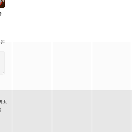
0
不
在首都的生
等级与既定使命。战士、格斗家、僧侣、魔法师、盗
某款剑与魔法题材的乙女游戏世界。 这个世界奉行女尊男卑，他手中仅剩的依
影评
爬虫
看