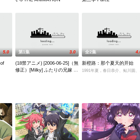
2021 / 未知 / 动漫精品
我一定会拯救你。在打倒了魔女
5.0
第1集
3.0
全2集
4.
of
(18禁アニメ) [2006-06-25]（無
新橙路：那个夏天的开始
修正）[Milky] ふたりの兄嫁 第
1991年夏，春日恭介、鲇川
一章 (DVD 960x720 x264
茅野爱衣,户松遥,伊藤加奈
(18禁アニメ) [2006-06-25]（無修正）[Milky] ふたりの兄嫁 第一章 (DV
AAC)