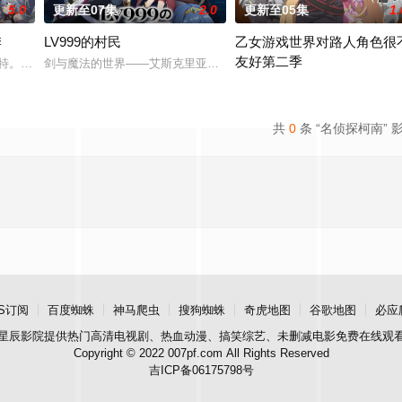
5.0
更新至07集
2.0
更新至05集
1.
季
LV999的村民
乙女游戏世界对路人角色很
友好第二季
故事。本剧集围绕着平凡的中学生平太郎和两个好友燕和
南特。 如今，他作为骑士团的特别指导官，同时担任孤儿的监护人，渐渐习惯了
剑与魔法的世界——艾斯克里亚。在这个世界里，人们生来就背负着
前世身为社畜的里昂，转生到了
共
0
条 “名侦探柯南” 
S订阅
百度蜘蛛
神马爬虫
搜狗蜘蛛
奇虎地图
谷歌地图
必应
星辰影院
提供热门高清电视剧、热血动漫、搞笑综艺、未删减电影免费在线观
Copyright © 2022 007pf.com All Rights Reserved
吉ICP备06175798号