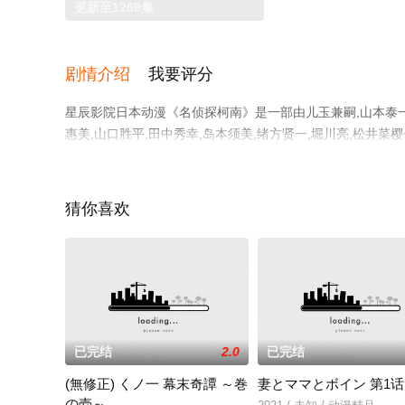
更新至1269集
剧情介绍
我要评分
星辰影院日本动漫《名侦探柯南》是一部由儿玉兼嗣,山本泰一郎
惠美,山口胜平,田中秀幸,岛本须美,绪方贤一,堀川亮,松井菜樱
美,三石琴乃,置鲇龙太郎,日高法子,池田秀一,古谷彻等明
视，更多相关信息可移步至豆瓣动漫、电视猫或剧情网等平
猜你喜欢
已完结
2.0
已完结
(無修正) くノ一 幕末奇譚 ～巻
妻とママとボイン 第1话
の壱～