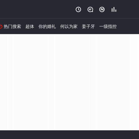




热门搜索
超体
你的婚礼
何以为家
姜子牙
一级指控
