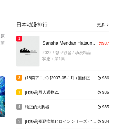
日本动漫排行
更多

林原
1
山茉
Sansha Mendan Hatsune 11
987

2022 / 정보없음 / 动漫精品
状态：第1集
(18禁アニメ) [2007-05-11]（無修正）[バニラ。。。
986
2

[H無碼]股人獲物21
985
3

纯正的大胸器
985
4

0
[H無碼]夜勤病棟ヒロインシリーズ 七瀬戀 風間愛 八神優 天使陵辱コンプリート1
984
5
