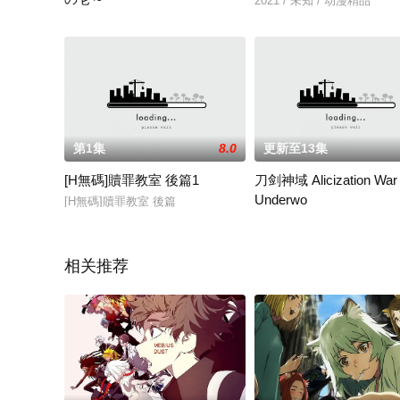
2021 / 未知 / 动漫精品
2021 / 未知 / 动漫精品
第1集
8.0
更新至13集
[H無碼]贖罪教室 後篇1
刀剑神域 Alicization War 
Underwo
[H無碼]贖罪教室 後篇
2019 / 日本 / 松冈祯丞,
相关推荐