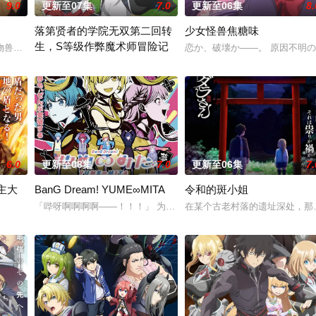
9.0
更新至07集
7.0
更新至06集
8.
落第贤者的学院无双第二回转
少女怪兽焦糖味
生，S等级作弊魔术师冒险记
尘”的影响，一部分孩子获得了名为“拉姆斯”的特
物兽人！ 因为缺乏伦理与卫生观念，不是把烟头往窗外乱丢，就是对人乱吐口
恋か、破壊か――。 原因不明
由绝望中转生的最强贤者，到400年后的世界一展外挂威能！ 大贤
6.0
更新至08集
7.0
更新至06集
7.
主大
BanG Dream! YUME∞MITA
令和的斑小姐
「哔呀啊啊啊啊——！！！」 为了乐团出道而突然集结的团员们！ 
在某个古老村落的遗址深处，那
职业。然而，与其他防御职业相比，其性能缺乏灵活性
称为〝救国英雄〞的男人——迪亚斯。 他所收到的唯一奖励就只有——广阔的领