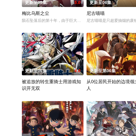
更新至05集
5.0
更新至06集
梅比乌斯之尘
尼古喵喵
陨石坠落后的第十年，由于巨大结晶释放出的神秘粒子“梅比乌斯之
尼古喵喵是只超爱抽烟的废
更新至06集
4.0
更新至第06集
被追放的转生重骑士用游戏知
从0位居民开始的边境领
识开无双
人
“重骑士”——那是一个以防御为主，吸引敌人攻击以保护队友的
因长期在战争中活跃，而被