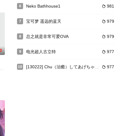
Neko Bathhouse1
981
6

教大罪司教「怠惰」担当——培提其乌斯·罗曼尼康帝之后，菜月昴和爱蜜莉雅
宝可梦 遥远的蓝天
979
7

总之就是非常可爱OVA
979
8

0
电光超人古立特
977
9

[130222] Chu（治癒）してあげちゃう ～押しかけお
977
10

圆、桧山光这个关系微妙的三人组终于尘埃落定，阿光远赴美国求学，恭介和阿圆
D 960