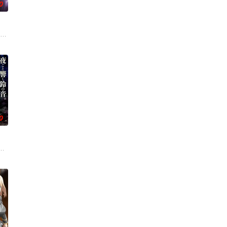
0
水，偶尔还会
の病に悩まされている女子高生・赤石黒絵（クロエ）。 不器用で人との交流を
者艾福达尔从现代转生至异世界后，将人生的一切
0
虽然每个人都拥有耀眼夺目的个性与实力，但现在
一片禁止入内的区域里，存在着被口口相传为“窥之生厄、亵之招祟”的“不可触
地。 与生