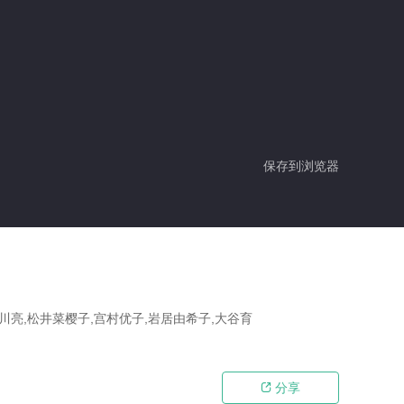
保存到浏览器
堀川亮,松井菜樱子,宫村优子,岩居由希子,大谷育
分享
