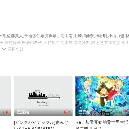
,佐藤真人,于地纮仁导演执导，高山南,山崎和佳奈,神谷明,小山力也,
子,宫村优子,岩居由希子,大谷育江,高木涉,高岛雅罗,堀之纪,立木文彦,小
展开全部
星精彩演绎的日本动漫，手机免费观看高清无删减完整版动漫全集就来星辰影

台了解。
1.0
已完结
6.0
已完结
7.
[ピンクパイナップル]妻みぐ
Re：从零开始的异世界生活
い3 THE ANIMATION
第二季 Part.2