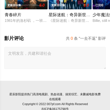
6.0
1.0
更新至02集
更新至03集
已完结
青春碎片
星际迷航：奇异新世界第四季
少年魔法
1981年的洛杉矶 ，一班精英名校的高中生原本过住灿烂生活，
《星际迷航：奇异新世界》已续订第
Billie, stil
影片评论
共
0
条 “一去不返” 影评
星辰影院
提供热门高清电视剧、热血动漫、搞笑综艺、未删减电影免费
在线观看
Copyright © 2022 007pf.com All Rights Reserved
吉ICP备06175798号