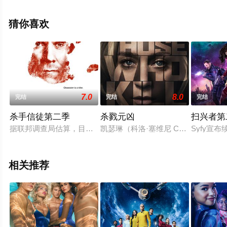
辰影视，更多相关信息可移步至豆瓣电视剧、电视猫或剧
情网等平台了解。
猜你喜欢
7.0
8.0
完结
完结
完结
杀手信徒第二季
杀戮元凶
扫兴者第
据联邦调查局估算，目前美国境内大约活跃着300名连环杀手。
凯瑟琳（科洛·塞维尼 Chlo? Se
Syfy宣
相关推荐