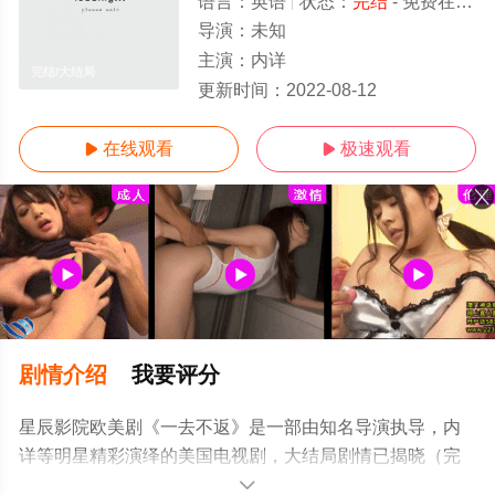
语言：
英语
状态：
完结
- 免费在线观看
导演：
未知
主演：
内详
完结/大结局
更新时间：
2022-08-12
在线观看
极速观看


剧情介绍
我要评分
星辰影院欧美剧《一去不返》是一部由知名导演执导，内
详等明星精彩演绎的美国电视剧，大结局剧情已揭晓（完
结），手机免费观看高清无删减完整版电视剧全集就来星
