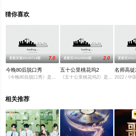
多相关信息可移步至豆瓣综艺、电视猫或剧情网等平台了
解。
猜你喜欢
7.0
2.0
更新至第20130714期
更新至20220826期
更新至2022
今晚80后脱口秀
五十公里桃花坞2
名师高徒2
《今晚80后脱口秀》是东方卫视于2012年5月13日开办的一档
《五十公里桃花坞2》是一档生活类社
2022 /
相关推荐