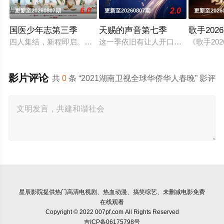
6.0
2.0
更新至20260807期
更新至20260807期
更新至2026
国医少年志第三季
天赐的声音第七季
歌手2026
四人集结，新程即启。和陈妍希、夏之光、高卿尘、李雅娟一起
这一季依旧有让人开口就想跟唱的歌
《歌手2
影片评论
共
0
条 “2021湖南卫视全球华侨华人春晚” 影评
星辰影院
提供热门高清电视剧、热血动漫、搞笑综艺、未删减电影免费
在线观看
Copyright © 2022 007pf.com All Rights Reserved
吉ICP备06175798号