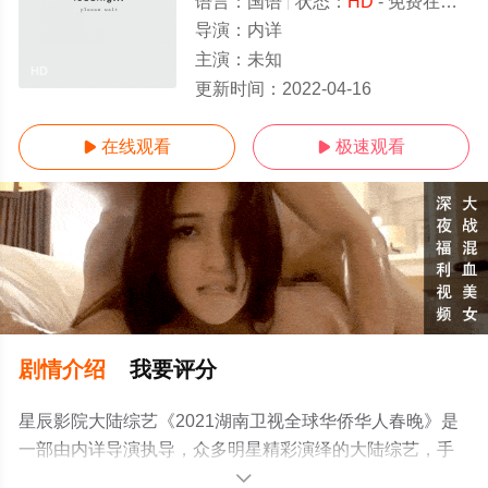
语言：
国语
状态：
HD
- 免费在线观看
导演：
内详
主演：
未知
HD
更新时间：
2022-04-16
在线观看
极速观看


剧情介绍
我要评分
星辰影院大陆综艺《2021湖南卫视全球华侨华人春晚》是
一部由内详导演执导，众多明星精彩演绎的大陆综艺，手
机免费观看高清无删减完整版综艺节目就来星辰影视，更
