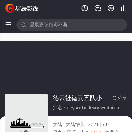






德云社德云五队小园子三里屯剧场站
分享

别名：deyunshedeyunwuduixiaoyuanzisanlitunjuchangzhan
大陆
大陆综艺
2021
7.0