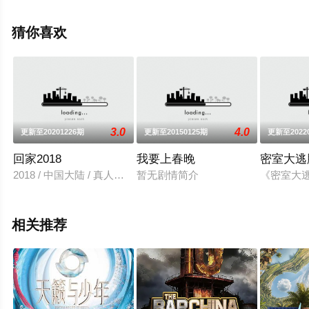
视，更多相关信息可移步至豆瓣综艺、电视猫或剧情网等
平台了解。
猜你喜欢
3.0
4.0
更新至20201226期
更新至20150125期
更新至2022
回家2018
我要上春晚
密室大逃
2018 / 中国大陆 / 真人秀,大陆综艺
暂无剧情简介
《密室大
相关推荐