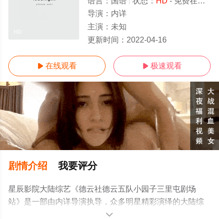
语言：
国语
状态：
HD
- 免费在线观看
导演：
内详
主演：
未知
HD
更新时间：
2022-04-16
在线观看
极速观看


剧情介绍
我要评分
星辰影院大陆综艺《德云社德云五队小园子三里屯剧场
站》是一部由内详导演执导，众多明星精彩演绎的大陆综
艺，手机免费观看高清无删减完整版综艺节目就来星辰影
