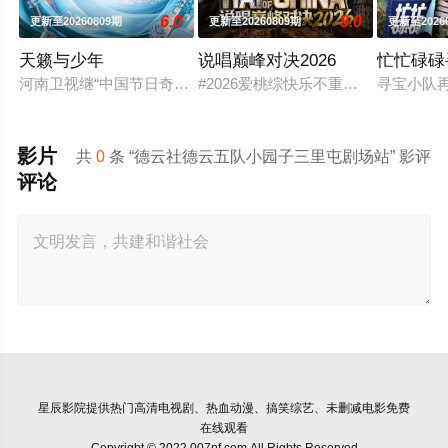
6.0
9.0
更新至20260809期
更新至20260809期
更新至2026
天籁与少年
说唱巅峰对决2026
忙忙碌碌
河南卫视继“中国节日奇妙游系列”IP屡屡出圈后， 联合中国移
#2026爱桃综快乐不重样# #说唱
寻宝小队
影片
共
0
条 “德云社德云五队小园子三里屯剧场站” 影评
评论
星辰影院
提供热门高清电视剧、热血动漫、搞笑综艺、未删减电影免费
在线观看
Copyright © 2022 007pf.com All Rights Reserved